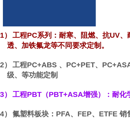
1）
PC
UV
工程
系列：耐寒、阻燃、抗
、
透、加铁氟龙等不同要求定制。
2）
PC+ABS 、PC+PET、PC+AS
工程
级、等功能定制
3）
PBT
PBT+ASA
工程
（
增强）：耐化
4）
PFA
FEP
ETFE
氟塑料板块：
、
、
销