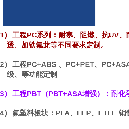
1）
PC
UV
工程
系列：耐寒、阻燃、抗
、
透、加铁氟龙等不同要求定制。
2）
PC+ABS 、PC+PET、PC+AS
工程
级、等功能定制
3）
PBT
PBT+ASA
工程
（
增强）：耐化
4）
PFA
FEP
ETFE
氟塑料板块：
、
、
销